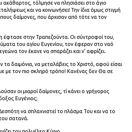
αι ακάθαρτος, τόλμησε να πλησιάσει στο άγιο
εταλήψεως και να κοινωνήσει! Την ίδια όμως στιγμή
υς δαίμονες, που άρχισαν από τότε να τον
ση έφτασε στην Τραπεζούντα. Οι σύντροφοί του,
αύματα του αγίου Ευγενίου, τον έφεραν στο ναό
εγεώνα τον έκανε να σπαράζει και ν’ αφρίζει.
 τα δαιμόνια, να μεταλάβεις το Χριστό, αφού είσαι
με με τον πιο σκληρό τρόπο! Κανένας δεν Θα σε
ούσαν οι μιαροί δαίμονες, τί κάνει ο γρήγορος
οξος Ευγένιος;
εσπότη να σπλαχνιστεί το πλάσμα Του και να το
του σατανά.
υγίζει τον πολυέλεο Κύριο.