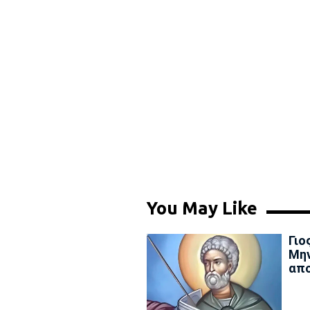
You May Like
Γιο
Μην
απο