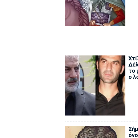
Xτί
Δέλ
το 
ο λ
Σήμ
όνο