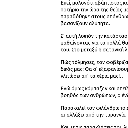
Εκεί, μολονότι αβάπτιστος κ
ποτήριο την ώρα της θείας μ
παραδόθηκε στους απάνθρωπο
βασανίζουν αλύπητα.
Σ’ αυτή λοιπόν την κατάστα
μαθαίνοντας για τα πολλά θ
του. Στο μεταξύ η σατανική λ
Πώς τόλμησες, τον φοβέριζαν
δικός μας; Θα σ’ εξαφανίσου
γλιτώσει απ’ τα χέρια μας!…
Ενώ όμως κόμπαζαν και απειλ
βοηθός των ανθρώπων, ο ένδ
Παρακαλεί τον φιλάνθρωπο Δ
απαλλάξει από την τυραννία 
Και με τις παρακλήσεις του λ