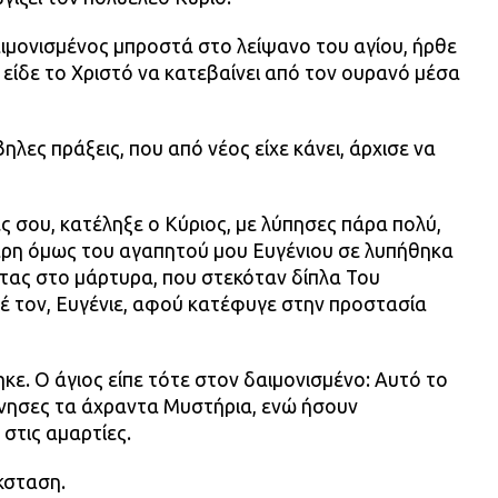
ιμονισμένος μπροστά στο λείψανο του αγίου, ήρθε
είδε το Χριστό να κατεβαίνει από τον ουρανό μέσα
βηλες πράξεις, που από νέος είχε κάνει, άρχισε να
ες σου, κατέληξε ο Κύριος, με λύπησες πάρα πολύ,
 χάρη όμως του αγαπητού μου Ευγένιου σε λυπήθηκα
οντας στο μάρτυρα, που στεκόταν δίπλα Του
εψέ τον, Ευγένιε, αφού κατέφυγε στην προστασία
ε. Ο άγιος είπε τότε στον δαιμονισμένο: Αυτό το
ώνησες τα άχραντα Μυστήρια, ενώ ήσουν
στις αμαρτίες.
κσταση.