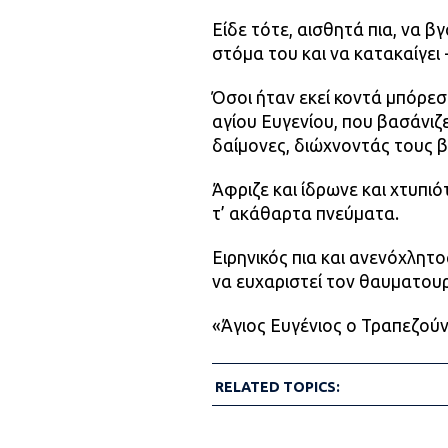
Είδε τότε, αισθητά πια, να β
στόμα του και να κατακαίγει 
Όσοι ήταν εκεί κοντά μπόρεσ
αγίου Ευγενίου, που βασάνιζ
δαίμονες, διώχνοντάς τους β
Άφριζε και ίδρωνε και χτυπ
τ’ ακάθαρτα πνεύματα.
Ειρηνικός πια και ανενόχλητο
να ευχαριστεί τον θαυματου
«Άγιος Ευγένιος ο Τραπεζούν
RELATED TOPICS: