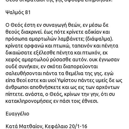
Ψαλμός 81
Ο Θεός έστη εν συναγωγή θεών, εν μέσω δε
θεούς διακρινεί. έως πότε κρίνετε αδικίαν και
πρόσωπα αμαρτωλών λαμβάνετε; (διάψαλμα).
κρίνατε ορφανώ και πτωχώ, ταπεινόν και πένητα
δικαιώσατε εξέλεσθε πένητα και πτωχόν, εκ
χειρός αμαρτωλού ρύσασθε αυτόν. ουκ έγνωσαν
ουδέ συνήκαν, εν σκότει διαπορεύονται
σαλευθήσονται πάντα τα θεμέλια της γης. εγώ
είπα θεοί εστε και υιοί Υψίστου πάντες υμείς δε ως
άνθρωποι αποθνήσκετε και ως εις των αρχόντων
πίπτετε. ανάστα, ο Θεός, κρίνων την γην, ότι συ
κατακληρονομήσεις εν πάσι τοις έθνεσι.
Ευαγγέλιο
Κατά Ματθαίον, Κεφάλαιο 20/1-16