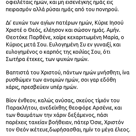
οφειλέταις ημών, και μη εισενέγκης ημάς εις
πειρασμόν αλλά ρύσαι ημάς από του πονηρού.
Δι’ ευχών των αγίων πατέρων ημών, Κύριε Ιησού
Χριστέ ο Θεός, ελέησον και σώσον ημάς. Αμήν.
Θεοτόκε Παρθένε, χαίρε κεχαριτωμένη Μαρία, ο
Κύριος μετά Σου. Ευλογημένη Συ εν γυναιξί, και
ευλογημένος ο καρπός της κοιλίας Σου, ότι
Σωτήρα έτεκες, των ψυχών ημών.
Βαπτιστά του Χριστού, πάντων ημών μνήσθητι, ίνα
ρυσθώμεν των ανομιών ημών, σοι γαρ εδόθη
χάρις, πρεσβεύειν υπέρ ημών.
Βίον ένθεον, καλώς ανύσας, σκεύος τίμιόν του
Παρακλήτου, ανεδείχθης θεοφόρε Αρσένιε, και
των θαυμάτων την χάριν δεξάμενος, πάσι
παρέχεις ταχείαν βοήθειαν, πάτερ Όσιε, Χριστόν
τον Θεόν ικέτευε,δωρήσασθαι, ημίν το μέγα έλεος.