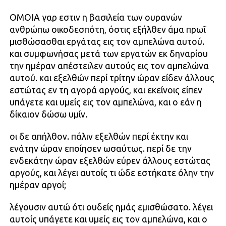
ΟΜΟΙΑ γαρ εστιν η βασιλεία των ουρανών
ανθρώπω οικοδεσπότη, όστις εξήλθεν άμα πρωΐ
μισθώσασθαι εργάτας εις τον αμπελώνα αυτού.
και συμφωνήσας μετά των εργατών εκ δηναρίου
την ημέραν απέστειλεν αυτούς εις τον αμπελώνα
αυτού. και εξελθών περί τρίτην ώραν είδεν άλλους
εστώτας εν τη αγορά αργούς, και εκείνοις είπεν
υπάγετε και υμείς εις τον αμπελώνα, και ο εάν η
δίκαιον δώσω υμίν.
οι δε απήλθον. πάλιν εξελθών περί έκτην και
ενάτην ώραν εποίησεν ωσαύτως. περί δε την
ενδεκάτην ώραν εξελθών εύρεν άλλους εστώτας
αργούς, και λέγει αυτοίς τι ώδε εστήκατε όλην την
ημέραν αργοί;
λέγουσιν αυτώ ότι ουδείς ημάς εμισθώσατο. λέγει
αυτοίς υπάγετε και υμείς εις τον αμπελώνα, και ο