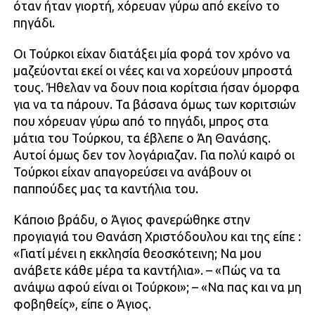
όταν ήταν γιορτή, χόρευαν γύρω από εκείνο το
πηγάδι.
Οι Τούρκοι είχαν διατάξει μία φορά τον χρόνο να
μαζεύονται εκεί οι νέες και να χορεύουν μπροστά
τους. Ήθελαν να δουν ποια κορίτσια ήσαν όμορφα
για να τα πάρουν. Τα βάσανα όμως των κοριτσιών
που χόρευαν γύρω από το πηγάδι, μπρος στα
μάτια του Τούρκου, τα έβλεπε ο Άη Θανάσης.
Αυτοί όμως δεν τον λογάριαζαν. Για πολύ καιρό οι
Τούρκοι είχαν απαγορεύσει να ανάβουν οι
παππούδες μας τα καντήλια του.
Κάποιο βράδυ, ο Άγιος φανερώθηκε στην
προγιαγιά του Θανάση Χριστόδουλου και της είπε :
«Γιατί μένει η εκκλησία θεοσκότεινη; Να μου
ανάβετε κάθε μέρα τα καντήλια». – «Πώς να τα
ανάψω αφού είναι οι Τούρκοι»; – «Να πας και να μη
φοβηθείς», είπε ο Άγιος.