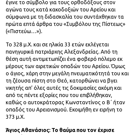
έγινε το σύμβολο για τους ορθοδόξους στον
αγώνα τους κατά κακοδοξιών του Αρείου και
σύμφωνα με τη διδασκαλία του συντάχθηκαν τα
πρώτα επτά άρθρα του «Συμβόλου της Πίστεως»
(«Πιστεύω…»).
Το 328 μ.Χ. και σε ηλικία 33 ετών εκλέγεται
πανηγυρικά πατριάρχης Αλεξανδρείας. Από τη
θέση αυτή αντιμετωπίζει ένα φοβερό πόλεμο εκ
μέρους των αιρετικών οπαδών του Αρείου. Όμως
ο άγιος, χάρη στην μεγάλη πνευματικότητά του και
τη ζέουσα πίστη στο Θεό, κατορθώνει να βγει
νικητής απ’ όλες αυτές τις δοκιμασίες ακόμη και
από τις πέντε εξορίες που του επιβλήθηκαν,
καθώς ο αυτοκράτορας Κωνσταντίνος ο Β΄ ήταν
οπαδός του Αρειανισμού. Εκοιμήθη εν ειρήνη το
373 μ.Χ.
Άγιος Αθανάσιος: Το θαύμα που τον έχρισε