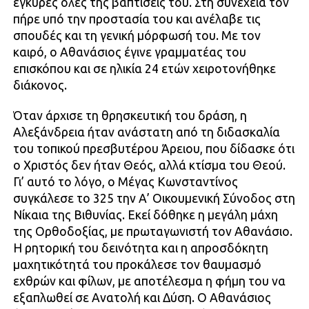
έγκυρες όλες της βαπτίσεις του. Στη συνέχεια τον
πήρε υπό την προστασία του και ανέλαβε τις
σπουδές και τη γενική μόρφωσή του. Με τον
καιρό, ο Αθανάσιος έγινε γραμματέας του
επισκόπου και σε ηλικία 24 ετών χειροτονήθηκε
διάκονος.
Όταν άρχισε τη θρησκευτική του δράση, η
Αλεξάνδρεια ήταν ανάστατη από τη διδασκαλία
του τοπικού πρεσβυτέρου Άρειου, που δίδασκε ότι
ο Χριστός δεν ήταν Θεός, αλλά κτίσμα του Θεού.
Γι’ αυτό το λόγο, ο Μέγας Κωνσταντίνος
συγκάλεσε το 325 την Α’ Οικουμενική Σύνοδος στη
Νίκαια της Βιθυνίας. Εκεί δόθηκε η μεγάλη μάχη
της Ορθοδοξίας, με πρωταγωνιστή τον Αθανάσιο.
Η ρητορική του δεινότητα και η απροσδόκητη
μαχητικότητά του προκάλεσε τον θαυμασμό
εχθρών και φίλων, με αποτέλεσμα η φήμη του να
εξαπλωθεί σε Ανατολή και Δύση. Ο Αθανάσιος