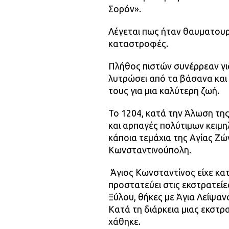
Σορόν».
Λέγεται πως ήταν θαυματουρ
καταστροφές.
Πλήθος πιστών συνέρρεαν γι
λυτρώσει από τα βάσανα και 
τους για μια καλύτερη ζωή.
Το 1204, κατά την Άλωση τη
και αρπαγές πολύτιμων κειμη
κάποια τεμάχια της Αγίας Ζώ
Κωνσταντινούπολη.
Ὁ Άγιος Κωνσταντίνος είχε κ
προστατεύει στις εκστρατείε
Ξύλου, θήκες με Άγια Λείψαν
Κατά τη διάρκεια μιας εκστρ
χάθηκε.