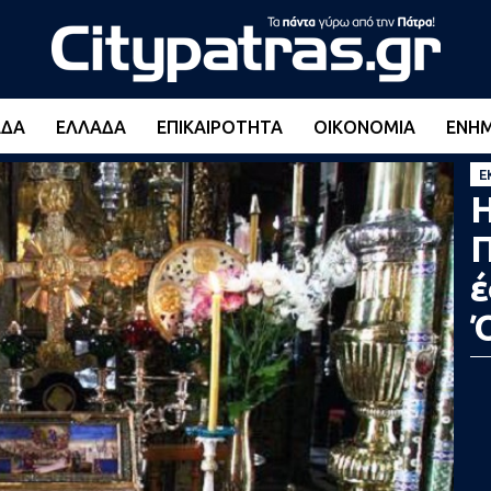
ΆΔΑ
ΕΛΛΆΔΑ
ΕΠΙΚΑΙΡΌΤΗΤΑ
ΟΙΚΟΝΟΜΊΑ
ΕΝΗ
Ε
Η
Π
έ