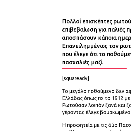
Πολλοί επισκέπτες ρωτού
επιβεβαίωση για παλιές π
αποσπάσουν κάποια ημερ
Επανειλημμένως τον ρωτ
που έλεγε ότι το ποθούμε
πασχαλιές μαζί.
[squareadv]
Το μεγάλο ποθούμενο δεν α
Ελλάδας όπως πχ το 1912 με
Ρωτούσαν λοιπόν ξανά και ξα
γέροντας έλεγε βουρκωμένος 
Η προφητεία με τις δύο Πασχ