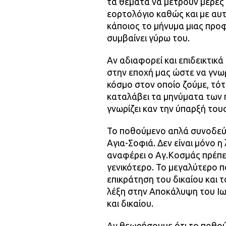
τα θέματα να μετρούν μέρες 
εορτολόγιο καθώς και με αυ
κάποιος το μήνυμα μιας προφ
συμβαίνει γύρω του.
Αν αδιαφορεί και επιδεικτικ
στην εποχή μας ώστε να γνω
κόσμο στον οποίο ζούμε, τότ
καταλάβει τα μηνύματα των 
γνωρίζει καν την ύπαρξή τους
Το ποθούμενο απλά συνοδεύε
Αγια-Σοφιά. Δεν είναι μόνο 
αναφέρει ο Αγ.Κοσμάς πρέπει
γενικότερο. Το μεγαλύτερο π
επικράτηση του δικαίου και
λέξη στην Αποκάλυψη του Ιωά
και δικαίου.
Αν θεωρήσουμε ότι το ποθού