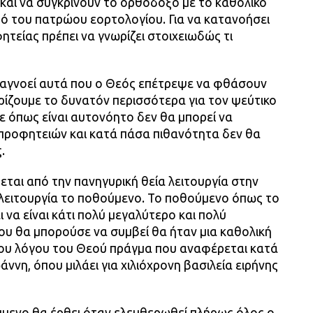
και να συγκρίνουν το ορθόδοξο με το καθολικό
τό του πατρώου εορτολογίου. Για να κατανοήσει
ητείας πρέπει να γνωρίζει στοιχειωδώς τι
ά αγνοεί αυτά που ο Θεός επέτρεψε να φθάσουν
ρίζουμε το δυνατόν περισσότερα για τον ψεύτικο
ε όπως είναι αυτονόητο δεν θα μπορεί να
προφητειών και κατά πάσα πιθανότητα δεν θα
.
ται από την πανηγυρική θεία λειτουργία στην
η λειτουργία το ποθούμενο. Το ποθούμενο όπως το
 να είναι κάτι πολύ μεγαλύτερο και πολύ
ου θα μπορούσε να συμβεί θα ήταν μια καθολική
 του λόγου του Θεού πράγμα που αναφέρεται κατά
ννη, όπου μιλάει για χιλιόχρονη βασιλεία ειρήνης
μενο θα έρθει όταν ελευθερωθεί πλήρως όλος ο