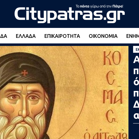
ΆΔΑ
ΕΛΛΆΔΑ
ΕΠΙΚΑΙΡΌΤΗΤΑ
ΟΙΚΟΝΟΜΊΑ
ΕΝΗ
Ε
Α
π
ό
π
Δ
α