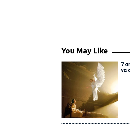
You May Like
7 σ
να 