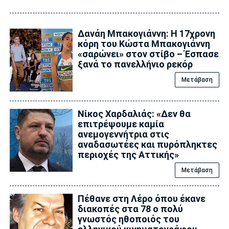
Δανάη Μπακογιάννη: Η 17χρονη
κόρη του Κώστα Μπακογιάννη
«σαρώνει» στον στίβο – Έσπασε
ξανά το πανελλήνιο ρεκόρ
Μετάβαση
Νίκος Χαρδαλιάς: «Δεν θα
επιτρέψουμε καμία
ανεμογεννήτρια στις
αναδασωτέες και πυρόπληκτες
περιοχές της Αττικής»
Μετάβαση
Πέθανε στη Λέρο όπου έκανε
διακοπές στα 78 ο πολύ
γνωστός ηθοποιός του