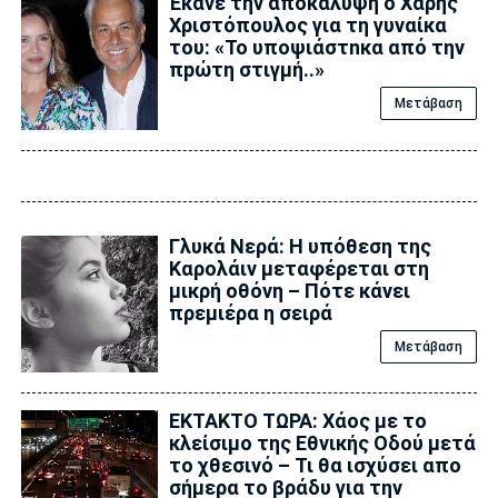
Έκανε την αποκάλυψη ο Χάρης
Χριστόπουλος για τη γυναίκα
του: «Το υποψιάστnκα από την
πpώτη στιγμή..»
Μετάβαση
Γλυκά Νερά: Η υπόθεση της
Καρολάιν μεταφέρεται στη
μικρή οθόνη – Πότε κάνει
πρεμιέρα η σειρά
Μετάβαση
ΕΚΤΑΚΤΟ ΤΩΡΑ: Χάος με το
κλείσιμο της Εθνικής Οδού μετά
το χθεσινό – Τι θα ισχύσει απο
σήμερα το βράδυ για την