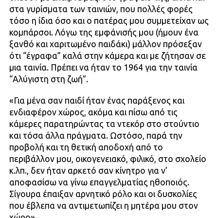
στα γυρίσματα των ταινιών, που πολλές φορές
τόσο η ίδια όσο και ο πατέρας μου συμμετείχαν ως
κομπάρσοι. Λόγω της εμφάνισής μου (ήμουν ένα
ξανθό και χαριτωμένο παιδάκι) μάλλον πρόσεξαν
ότι “έγραφα” καλά στην κάμερα και με ζήτησαν σε
μια ταινία. Πρέπει να ήταν το 1964 για την ταινία
“Αλύγιστη στη ζωή”.
«Για μένα σαν παιδί ήταν ένας παράξενος και
ενδιαφέρον χώρος, ακόμα και πίσω από τις
κάμερες παρατηρώντας τα ντεκόρ στο στούντιο
και τόσα άλλα πράγματα. Ωστόσο, παρά την
προβολή και τη θετική αποδοχή από το
περιβάλλον μου, οικογενειακό, φιλικό, στο σχολείο
κ.λπ., δεν ήταν αρκετό σαν κίνητρο για ν’
αποφασίσω να γίνω επαγγελματίας ηθοποιός.
Σίγουρα έπαιξαν αρνητικό ρόλο και οι δυσκολίες
που έβλεπα να αντιμετωπίζει η μητέρα μου στον
χώρο».