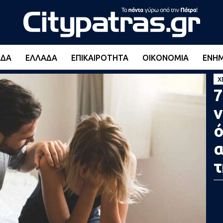
ΆΔΑ
ΕΛΛΆΔΑ
ΕΠΙΚΑΙΡΌΤΗΤΑ
ΟΙΚΟΝΟΜΊΑ
ΕΝΗ
Χ
7
ν
ό
α
τ