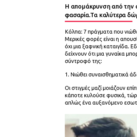
Η απομάκρυνση από την α
φασαρία.Τα καλύτερα δώρ
Κόλπα: 7 πράγματα που νιώθε
Μερικές φορές είναι η απου
όχι μια ξαφνική καταιγίδα. Ε
δείχνουν ότι μια γυναίκα μπ
σύντροφό της:
1. Νιώθει συναισθηματικά άδ
Οι στιγμές μαζί μοιάζουν επ
κάποτε κυλούσε φυσικά, τώρα
απλώς ένα αυξανόμενο εσωτ