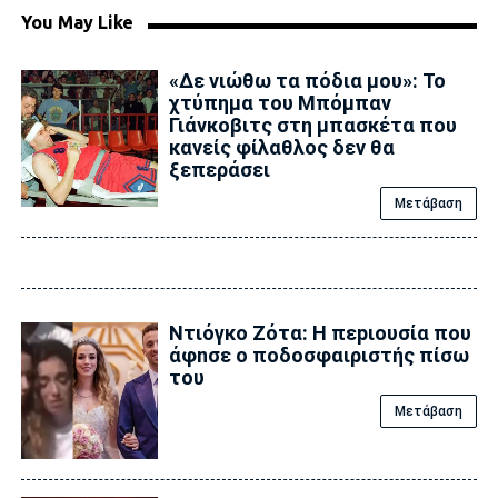
You May Like
«Δε νιώθω τα πόδια μου»: Το
χτύπημα του Μπόμπαν
Γιάνκοβιτς στη μπασκέτα που
κανείς φίλαθλος δεν θα
ξεπεράσει
Μετάβαση
Ντιόγκο Ζότα: Η πεpιουσία που
άφnσε ο ποδοσφαιριστής πίσω
του
Μετάβαση